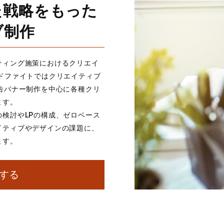
た戦略をもった
ブ制作
ティング施策におけるクリエイ
ドファイトではクリエイティブ
告バナー制作を中心に各種クリ
ます。
検討やLPの構成、ゼロベース
イティブやデザインの課題に、
ます。
する